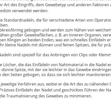
er Art des Eingriffs, dem Gewebetyp und anderen Faktoren ab
rmedizin verwendet werden:
ie Standardnadeln, die für verschiedene Arten von Operati
aben.
lbkreisförmig gebogen und werden zum Nähen von weichem 
en großer Gewebeflächen, z. B. an inneren Organen, ver
en Klingen an beiden Enden, was ein schnelles Einfädeln e
ehr kleine Nadeln mit dünnen und feinen Spitzen, die für pr
adeln sind speziell für das Anbringen von Clips oder Klem
Löcher, die das Einfädeln von Nahtmaterial in die Nadel er
dünne Spitze, mit der sie leichter in das Gewebe eindring
an den Seiten gebogen, so dass sie sich leichter manövrier
as jeweilige Verfahren aus, wobei er die Art des zu nähend
Präzises Einfädeln der Nadel und geschicktes Führen der N
d die Traumatisierung des Gewebes zu minimieren.