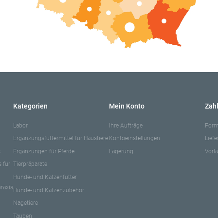
Kategorien
Mein Konto
Zah
Labor
Ihre Aufträge
Form
Ergänzungsfuttermittel für Haustiere
Kontoeinstellungen
Lief
s
Ergänzungen für Pferde
Lagerung
Vorla
 für
Tierpräparate
Hunde- und Katzenfutter
praxis
Hunde- und Katzenzubehör
Nagetiere
Tauben