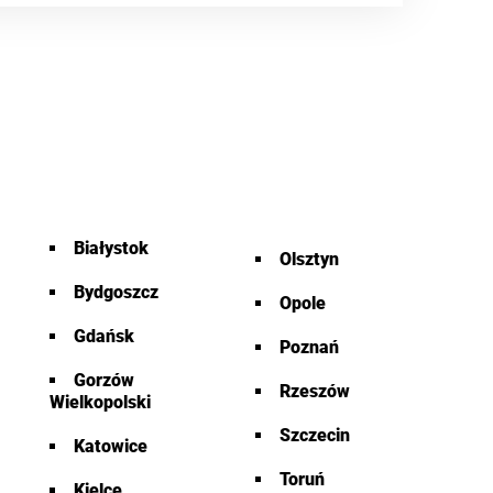
Białystok
Olsztyn
Bydgoszcz
Opole
Gdańsk
Poznań
Gorzów
Rzeszów
Wielkopolski
Szczecin
Katowice
Toruń
Kielce