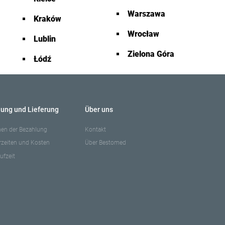
Warszawa
Kraków
Wrocław
Lublin
Zielona Góra
Łódź
lung und Lieferung
Über uns
en der Bezahlung
Kontakt
erzeiten und Kosten
Über Bestomed
ufzeit