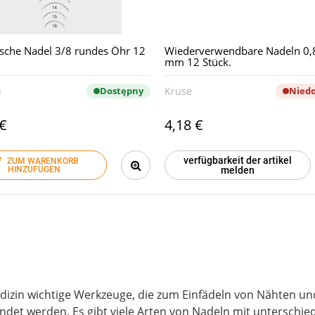
ische Nadel 3/8 rundes Öhr 12
Wiederverwendbare Nadeln 0,
mm 12 Stück.
n
Dostępny
Kruse
Nied
 €
4,18 €
verfügbarkeit der artikel
ZUM WARENKORB
melden
HINZUFÜGEN
edizin wichtige Werkzeuge, die zum Einfädeln von Nähten 
ndet werden. Es gibt viele Arten von Nadeln mit unterschi