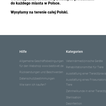
do każdego miasta w Polsce.
Wysyłamy na terenie całej Polski.
Hilfe
Kategorien
Allgemeine Geschäftsbedingungen
Veterinärmedizinische Geräte
für den Webshop www.bestovet.de
Rehabilitationsmittel für Tiere
Rücksendungen und Beschwerden
Ausstattung einer Tierarztpraxi
Datenschutzbestimmungen
Ausstattung eines Friseursalons
Wie kann ich kaufen?
Tiere
Zahnheilkunde in einer Tierarzt
Sterilisation
Desinfektion