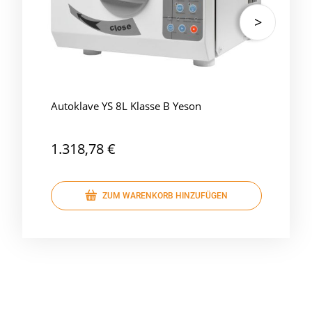
Autoklave YS 8L Klasse B Yeson
Auto
Yes
1.318,78 €
1.9
ZUM WARENKORB HINZUFÜGEN