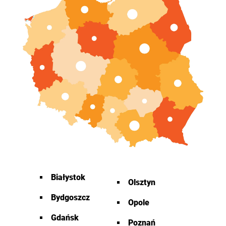
Białystok
Olsztyn
Bydgoszcz
Opole
Gdańsk
Poznań