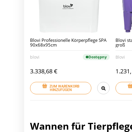
Blovi Professionelle Körperpflege SPA
Blovi s
90x68x95cm
groß
blovi
Dostępny
Blovi
3.338,68 €
1.231,
ZUM WARENKORB
HINZUFÜGEN
Wannen für Tierpfleg