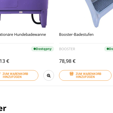
tationäre Hundebadewanne
Booster-Badestufen
Dostępny
BOOSTER
Do
13 €
78,98 €
ZUM WARENKORB
ZUM WARENKORB
HINZUFÜGEN
HINZUFÜGEN
er