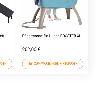
mit
Pflegewanne für Hunde BOOSTER XL
Blovi st
groß
282,86 €
1.514,
ÜGEN
ZUM WARENKORB HINZUFÜGEN
Z