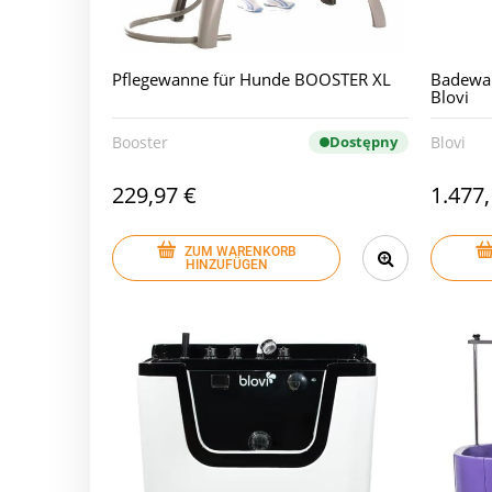
Pflegewanne für Hunde BOOSTER XL
Badewan
Blovi
Booster
Dostępny
Blovi
229,97 €
1.477,
ZUM WARENKORB
HINZUFÜGEN