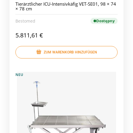
Tierärztlicher ICU-Intensivkäfig VET-SE01, 98 × 74
× 78 cm
Bestomed
Dostępny
5.811,61 €
ZUM WARENKORB HINZUFÜGEN
NEU