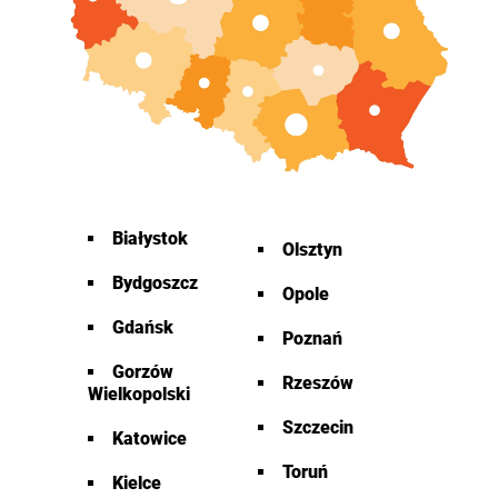
Białystok
Olsztyn
Bydgoszcz
Opole
Gdańsk
Poznań
Gorzów
Rzeszów
Wielkopolski
Szczecin
Katowice
Toruń
Kielce