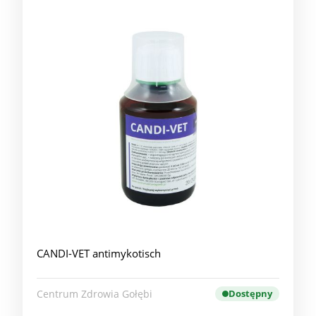
CANDI-VET antimykotisch
Centrum Zdrowia Gołębi
Dostępny